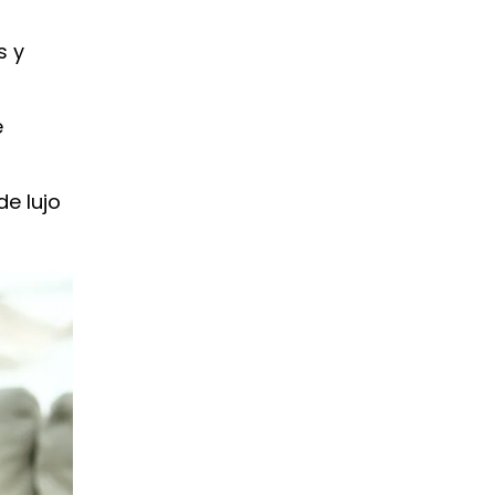
s y
e
de lujo