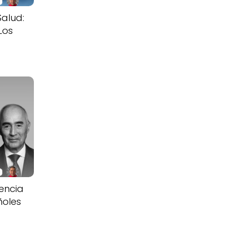
Salud:
Los
iencia
ñoles