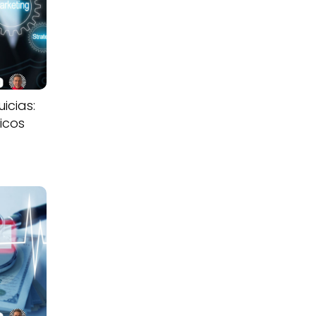
icias:
icos