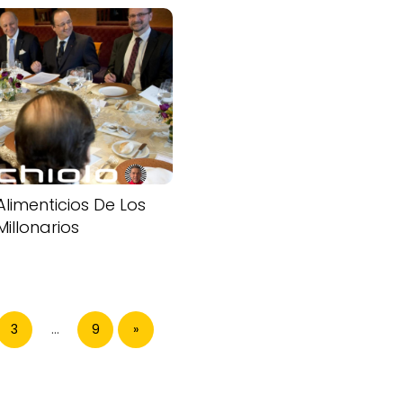
Alimenticios De Los
Millonarios
3
…
9
»