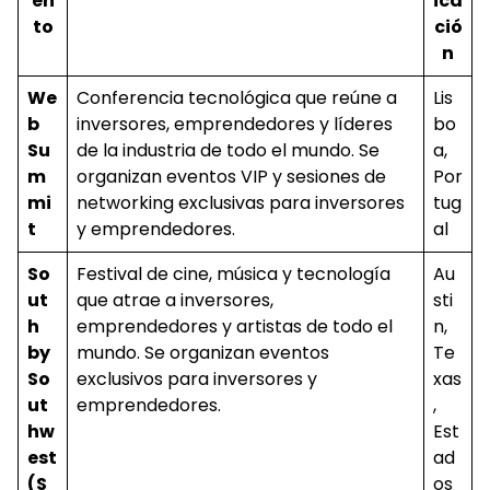
en
ica
to
ció
n
We
Conferencia tecnológica que reúne a
Lis
b
inversores, emprendedores y líderes
bo
Su
de la industria de todo el mundo. Se
a,
m
organizan eventos VIP y sesiones de
Por
mi
networking exclusivas para inversores
tug
t
y emprendedores.
al
So
Festival de cine, música y tecnología
Au
ut
que atrae a inversores,
sti
h
emprendedores y artistas de todo el
n,
by
mundo. Se organizan eventos
Te
So
exclusivos para inversores y
xas
ut
emprendedores.
,
hw
Est
est
ad
(S
os