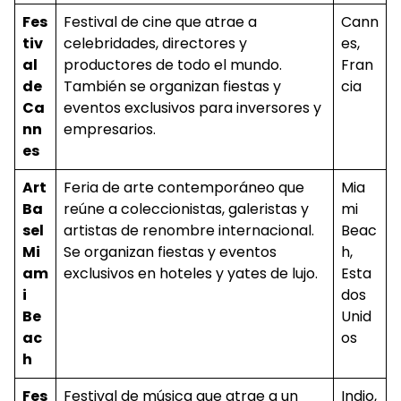
Fes
Festival de cine que atrae a
Cann
tiv
celebridades, directores y
es,
al
productores de todo el mundo.
Fran
de
También se organizan fiestas y
cia
Ca
eventos exclusivos para inversores y
nn
empresarios.
es
Art
Feria de arte contemporáneo que
Mia
Ba
reúne a coleccionistas, galeristas y
mi
sel
artistas de renombre internacional.
Beac
Mi
Se organizan fiestas y eventos
h,
am
exclusivos en hoteles y yates de lujo.
Esta
i
dos
Be
Unid
ac
os
h
Fes
Festival de música que atrae a un
Indio,