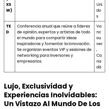
XS
Uni
W)
do
s
TE
Conferencia anual que reúne a líderes
Va
D
de opinión, expertos y artistas de todo
nc
el mundo para compartir ideas
ou
inspiradoras y fomentar la innovación.
ver
Se organizan eventos VIP y sesiones de
,
networking para inversores y
Ca
empresarios.
na
dá
Lujo, Exclusividad y
Experiencias Inolvidables:
Un Vistazo Al Mundo De Los