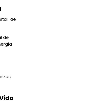
l
ital de
l de
nergía
anzas,
 Vida