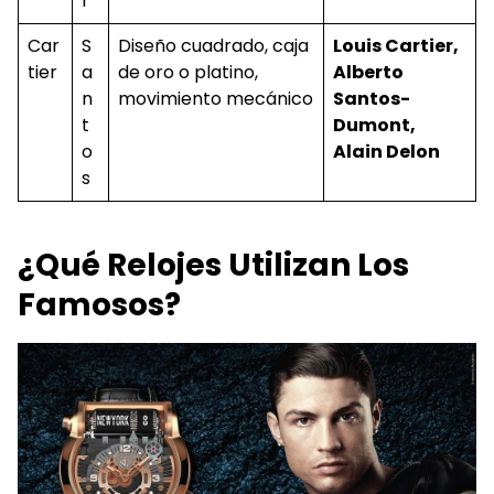
r
Car
S
Diseño cuadrado, caja
Louis Cartier,
tier
a
de oro o platino,
Alberto
n
movimiento mecánico
Santos-
t
Dumont,
o
Alain Delon
s
¿Qué Relojes Utilizan Los
Famosos?