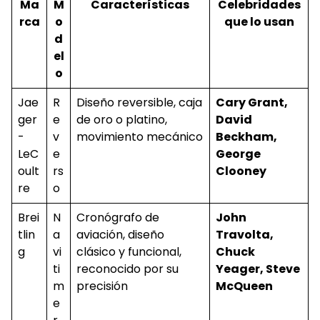
Ma
M
Características
Celebridades
rca
o
que lo usan
d
el
o
Jae
R
Diseño reversible, caja
Cary Grant,
ger
e
de oro o platino,
David
-
v
movimiento mecánico
Beckham,
LeC
e
George
oult
rs
Clooney
re
o
Brei
N
Cronógrafo de
John
tlin
a
aviación, diseño
Travolta,
g
vi
clásico y funcional,
Chuck
ti
reconocido por su
Yeager, Steve
m
precisión
McQueen
e