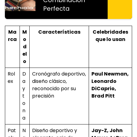
Perfecta
Ma
M
Características
Celebridades
rca
o
que lo usan
d
el
o
Rol
D
Cronógrafo deportivo,
Paul Newman,
ex
a
diseño clásico,
Leonardo
y
reconocido por su
DiCaprio,
t
precisión
Brad Pitt
o
n
a
Pat
N
Diseño deportivo y
Jay-Z, John