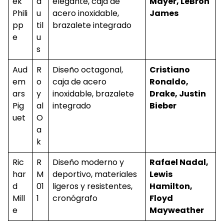
ek
a
elegante, caja de
Mayer, LeBron
Phili
u
acero inoxidable,
James
pp
til
brazalete integrado
e
u
s
Aud
R
Diseño octagonal,
Cristiano
em
o
caja de acero
Ronaldo,
ars
y
inoxidable, brazalete
Drake, Justin
Pig
al
integrado
Bieber
uet
O
a
k
Ric
R
Diseño moderno y
Rafael Nadal,
har
M
deportivo, materiales
Lewis
d
01
ligeros y resistentes,
Hamilton,
Mill
1
cronógrafo
Floyd
e
Mayweather