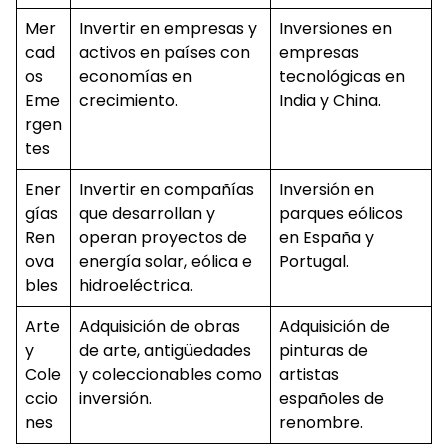
Mer
Invertir en empresas y
Inversiones en
cad
activos en países con
empresas
os
economías en
tecnológicas en
Eme
crecimiento.
India y China.
rgen
tes
Ener
Invertir en compañías
Inversión en
gías
que desarrollan y
parques eólicos
Ren
operan proyectos de
en España y
ova
energía solar, eólica e
Portugal.
bles
hidroeléctrica.
Arte
Adquisición de obras
Adquisición de
y
de arte, antigüedades
pinturas de
Cole
y coleccionables como
artistas
ccio
inversión.
españoles de
nes
renombre.