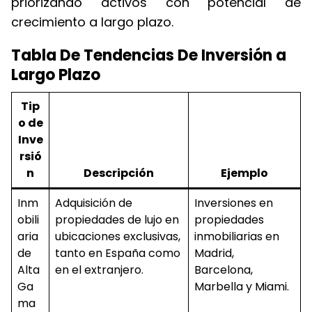
priorizando activos con potencial de
crecimiento a largo plazo.
Tabla De Tendencias De Inversión a
Largo Plazo
Tip
o de
Inve
rsió
n
Descripción
Ejemplo
Inm
Adquisición de
Inversiones en
obili
propiedades de lujo en
propiedades
aria
ubicaciones exclusivas,
inmobiliarias en
de
tanto en España como
Madrid,
Alta
en el extranjero.
Barcelona,
Ga
Marbella y Miami.
ma