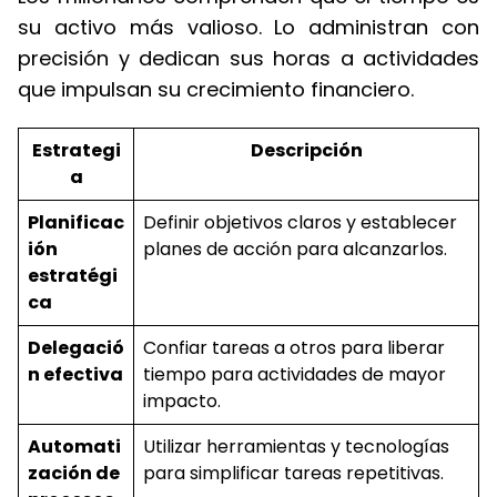
su activo más valioso. Lo administran con
precisión y dedican sus horas a actividades
que impulsan su crecimiento financiero.
Estrategi
Descripción
a
Planificac
Definir objetivos claros y establecer
ión
planes de acción para alcanzarlos.
estratégi
ca
Delegació
Confiar tareas a otros para liberar
n efectiva
tiempo para actividades de mayor
impacto.
Automati
Utilizar herramientas y tecnologías
zación de
para simplificar tareas repetitivas.