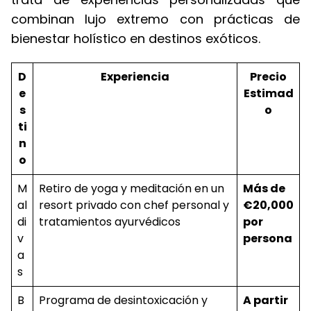
combinan lujo extremo con prácticas de
bienestar holístico en destinos exóticos.
D
Experiencia
Precio
e
Estimad
s
o
ti
n
o
M
Retiro de yoga y meditación en un
Más de
al
resort privado con chef personal y
€20,000
di
tratamientos ayurvédicos
por
v
persona
a
s
B
Programa de desintoxicación y
A partir